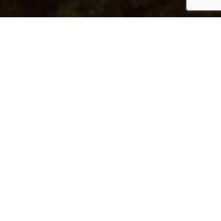
الميّاس رقم 74
معيشة عصرية مع إطلالات خلابة على البحر
النوع:
شقة
نوع الوحدة:
3B-C
رقم الوحدة:
516
الطابق:
5
الإطلالة:
إطلالة على البحر
الموقع:
اللؤلؤة قطر
تفاصيل المساحة
مساحة الفيلا:
307.61 م²