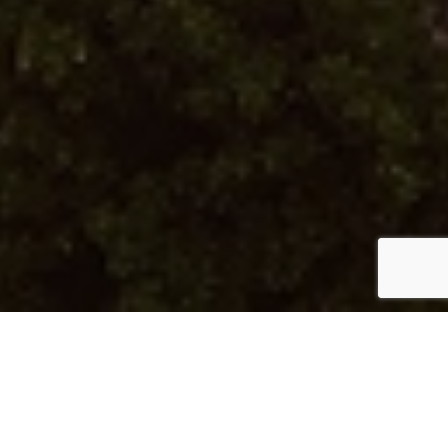
الميّاس رقم 59