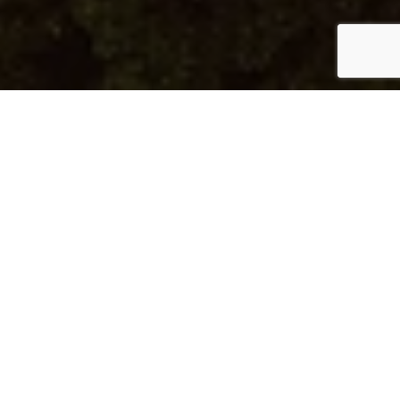
الميّاس رقم 50
معيشة عصرية مع إطلالات خلابة على البحر
النوع:
شقة
نوع الوحدة:
1B-A
رقم الوحدة:
408
الطابق:
4
الإطلالة:
إطلالة على اللؤلؤة
الموقع:
اللؤلؤة قطر
تفاصيل المساحة