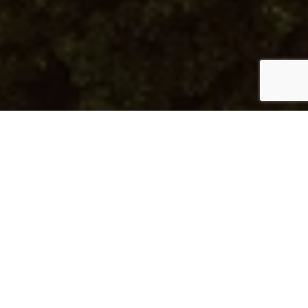
الميّاس رقم 147
معيشة عصرية مع إطلالات خلابة على البحر
النوع:
بنتهاوس
نوع الوحدة:
2BJ
رقم الوحدة:
PH 13
الطابق:
PH
الإطلالة:
إطلالة على البحر