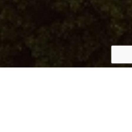
الميّاس رقم 132
معيشة عصرية مع إطلالات خلابة على البحر