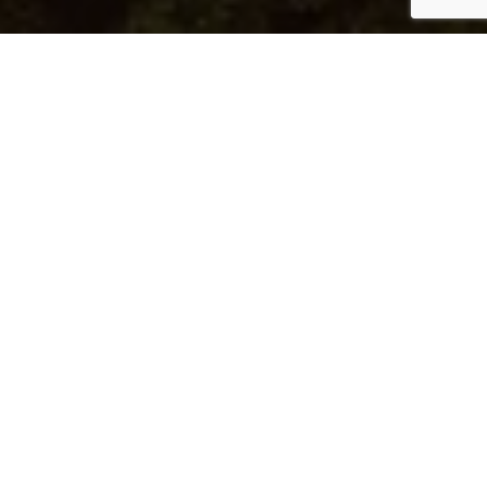
الميّاس رقم 119
معيشة عصرية مع إطلالات خلابة على البحر
النوع:
شقة
نوع الوحدة:
2B-A
رقم الوحدة:
805
الطابق:
8
الإطلالة:
إطلالة على البحر
الموقع:
اللؤلؤة قطر
تفاصيل المساحة
مساحة الفيلا:
171.01 م²