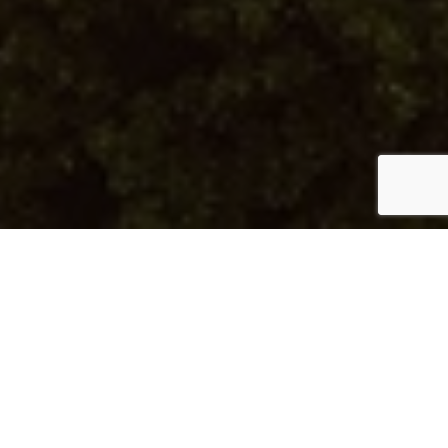
الميّاس رقم 112
معيشة عصرية مع إطلالات خلابة على البحر