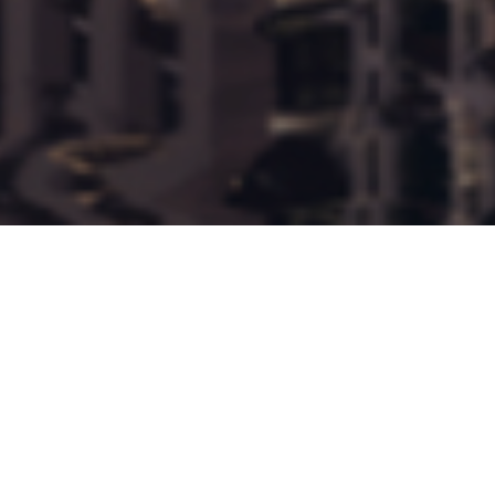
وصف العقار
يعكس مشروع كالا أرقى مستويات الحياة الفاخر في
اللؤلؤة – قطر، حيث تقدم أسلوب حياة حصري على
الواجهة البحرية يُعيد تعريف معنى العيش العصري.
يضم المشروع وحدات سكنية راقية بمرافق متميزة